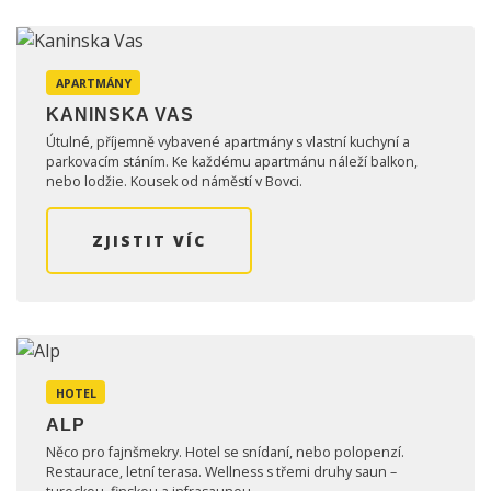
APARTMÁNY
KANINSKA VAS
Útulné, příjemně vybavené apartmány s vlastní kuchyní a
parkovacím stáním. Ke každému apartmánu náleží balkon,
nebo lodžie. Kousek od náměstí v Bovci.
ZJISTIT VÍC
HOTEL
ALP
Něco pro fajnšmekry. Hotel se snídaní, nebo polopenzí.
Restaurace, letní terasa. Wellness s třemi druhy saun –