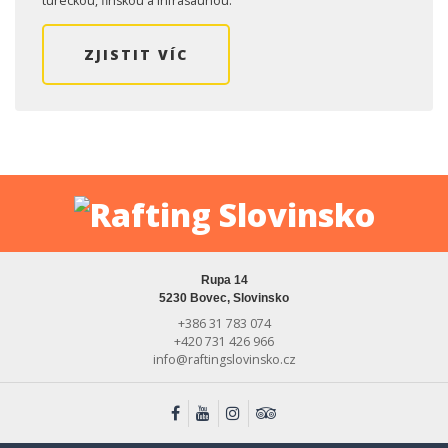
tureckou, finskou a infrasaunou.
ZJISTIT VÍC
Rupa 14
5230 Bovec, Slovinsko
+386 31 783 074
+420 731 426 966
info@raftingslovinsko.cz