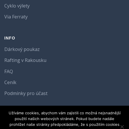
Cyklo výlety
Via Ferraty
INFO
Dárkový poukaz
Rafting v Rakousku
FAQ
Ceník
Podmínky pro účast
Užíváme cookies, abychom vám zajistili co možná nejsnadnější
BACK TO TOP
použití našich webových stránek. Pokud budete nadále
prohlížet naše stránky předpokládáme, že s použitím cookies
Kde nás najdete