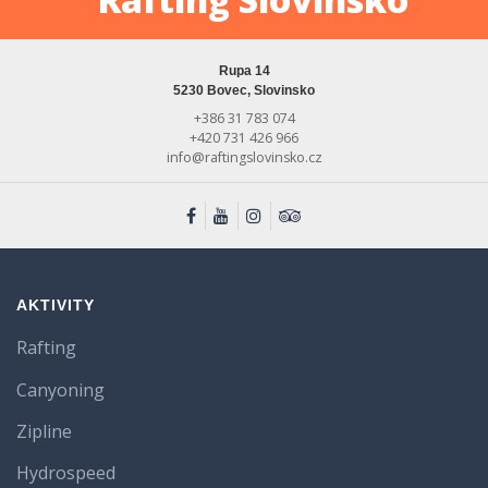
Rupa 14
5230 Bovec, Slovinsko
+386 31 783 074
+420 731 426 966
info@raftingslovinsko.cz
AKTIVITY
Rafting
Canyoning
Zipline
Hydrospeed