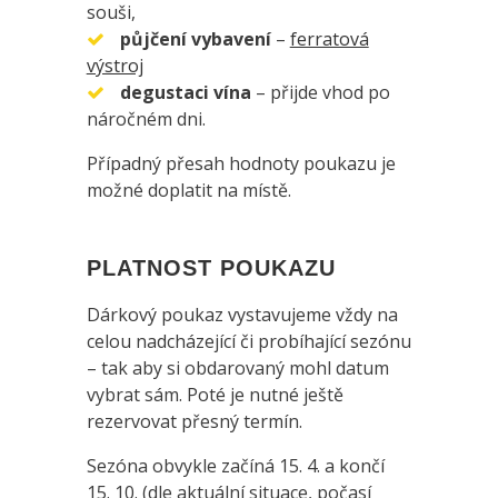
souši,
půjčení vybavení
–
ferratová
výstroj
degustaci vína
– přijde vhod po
náročném dni.
Případný přesah hodnoty poukazu je
možné doplatit na místě.
PLATNOST POUKAZU
Dárkový poukaz vystavujeme vždy na
celou nadcházející či probíhající sezónu
– tak aby si obdarovaný mohl datum
vybrat sám. Poté je nutné ještě
rezervovat přesný termín.
Sezóna obvykle začíná 15. 4. a končí
15. 10. (dle aktuální situace, počasí